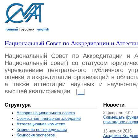
română
|
русский
|
english
Национальный Совет по Аккредитации и Аттеста
Национальный Совет по Аккредитации и А
Национальный совет) со статусом юридичес
учреждением центрального публичного уп
оценки и аккредитации организаций в област
а также аттестации научных и научно-пед
высшей квалификации.
[
…
]
Структура
Новости
3 февраля 2017
Аппарат национального совета
Совмещать фунда
Совместное пленарное заседание
прикладное сопро
Аттестационная комисcия
Комиссия по аккредитации
13 ноября 2016
Комиссия экспертов
Академик Келдыш