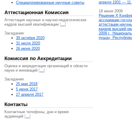
апреля 1931 — 11 
Специализированные научные советы
18 июня 2009
Аттестационная Комиссия
Решение X Конфе
Аттестация научных и научно-педагогических
ассоциации госуд
кадров высшей квалификации
[
…
]
аттестации научны
кадров высшей кв
Заседания:
2009 г., Национал
пуща», Республик
30 октября 2020
31 июля 2020
26 июня 2020
Комиссия по Аккредитации
Оценка и аккредитация организаций в области
науки и инноваций
[
…
]
Заседания:
25 мая 2018
5 июня 2017
27 апреля 2017
Контакты
Контактные телефоны, дни и время
аудиенций
[
…
]