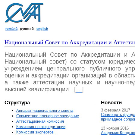
română
|
русский
|
english
Национальный Совет по Аккредитации и Аттеста
Национальный Совет по Аккредитации и А
Национальный совет) со статусом юридичес
учреждением центрального публичного уп
оценки и аккредитации организаций в област
а также аттестации научных и научно-пед
высшей квалификации.
[
…
]
Структура
Новости
3 февраля 2017
Аппарат национального совета
Совмещать фунда
Совместное пленарное заседание
прикладное сопро
Аттестационная комисcия
Комиссия по аккредитации
13 ноября 2016
Комиссия экспертов
Академик Келдыш