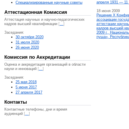
апреля 1931 — 11 
Специализированные научные советы
18 июня 2009
Аттестационная Комиссия
Решение X Конфе
Аттестация научных и научно-педагогических
ассоциации госуд
кадров высшей квалификации
[
…
]
аттестации научны
кадров высшей кв
Заседания:
2009 г., Национал
пуща», Республик
30 октября 2020
31 июля 2020
26 июня 2020
Комиссия по Аккредитации
Оценка и аккредитация организаций в области
науки и инноваций
[
…
]
Заседания:
25 мая 2018
5 июня 2017
27 апреля 2017
Контакты
Контактные телефоны, дни и время
аудиенций
[
…
]