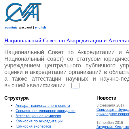
română
|
русский
|
english
Национальный Совет по Аккредитации и Аттеста
Национальный Совет по Аккредитации и А
Национальный совет) со статусом юридичес
учреждением центрального публичного уп
оценки и аккредитации организаций в област
а также аттестации научных и научно-пед
высшей квалификации.
[
…
]
Структура
Новости
3 февраля 2017
Аппарат национального совета
Совмещать фунда
Совместное пленарное заседание
прикладное сопро
Аттестационная комисcия
Комиссия по аккредитации
13 ноября 2016
Комиссия экспертов
Академик Келдыш