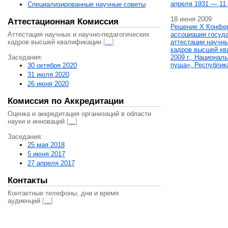
апреля 1931 — 11 
Специализированные научные советы
18 июня 2009
Аттестационная Комиссия
Решение X Конфе
Аттестация научных и научно-педагогических
ассоциации госуд
кадров высшей квалификации
[
…
]
аттестации научны
кадров высшей кв
Заседания:
2009 г., Национал
пуща», Республик
30 октября 2020
31 июля 2020
26 июня 2020
Комиссия по Аккредитации
Оценка и аккредитация организаций в области
науки и инноваций
[
…
]
Заседания:
25 мая 2018
5 июня 2017
27 апреля 2017
Контакты
Контактные телефоны, дни и время
аудиенций
[
…
]