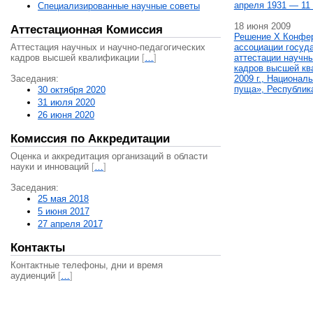
апреля 1931 — 11 
Специализированные научные советы
18 июня 2009
Аттестационная Комиссия
Решение X Конфе
Аттестация научных и научно-педагогических
ассоциации госуд
кадров высшей квалификации
[
…
]
аттестации научны
кадров высшей кв
Заседания:
2009 г., Национал
пуща», Республик
30 октября 2020
31 июля 2020
26 июня 2020
Комиссия по Аккредитации
Оценка и аккредитация организаций в области
науки и инноваций
[
…
]
Заседания:
25 мая 2018
5 июня 2017
27 апреля 2017
Контакты
Контактные телефоны, дни и время
аудиенций
[
…
]