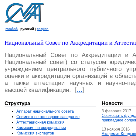
română
|
русский
|
english
Национальный Совет по Аккредитации и Аттеста
Национальный Совет по Аккредитации и А
Национальный совет) со статусом юридичес
учреждением центрального публичного уп
оценки и аккредитации организаций в област
а также аттестации научных и научно-пед
высшей квалификации.
[
…
]
Структура
Новости
3 февраля 2017
Аппарат национального совета
Совмещать фунда
Совместное пленарное заседание
прикладное сопро
Аттестационная комисcия
Комиссия по аккредитации
13 ноября 2016
Комиссия экспертов
Академик Келдыш