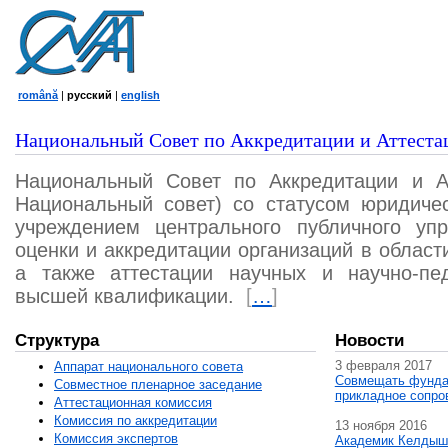
română
|
русский
|
english
Национальный Совет по Аккредитации и Аттеста
Национальный Совет по Аккредитации и А
Национальный совет) со статусом юридичес
учреждением центрального публичного уп
оценки и аккредитации организаций в област
а также аттестации научных и научно-пед
высшей квалификации.
[
…
]
Структура
Новости
3 февраля 2017
Аппарат национального совета
Совмещать фунда
Совместное пленарное заседание
прикладное сопро
Аттестационная комисcия
Комиссия по аккредитации
13 ноября 2016
Комиссия экспертов
Академик Келдыш