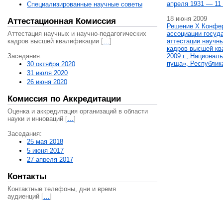
апреля 1931 — 11 
Специализированные научные советы
18 июня 2009
Аттестационная Комиссия
Решение X Конфе
Аттестация научных и научно-педагогических
ассоциации госуд
кадров высшей квалификации
[
…
]
аттестации научны
кадров высшей кв
Заседания:
2009 г., Национал
пуща», Республик
30 октября 2020
31 июля 2020
26 июня 2020
Комиссия по Аккредитации
Оценка и аккредитация организаций в области
науки и инноваций
[
…
]
Заседания:
25 мая 2018
5 июня 2017
27 апреля 2017
Контакты
Контактные телефоны, дни и время
аудиенций
[
…
]