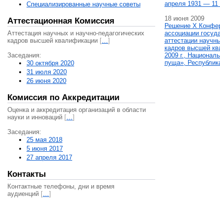
апреля 1931 — 11 
Специализированные научные советы
18 июня 2009
Аттестационная Комиссия
Решение X Конфе
Аттестация научных и научно-педагогических
ассоциации госуд
кадров высшей квалификации
[
…
]
аттестации научны
кадров высшей кв
Заседания:
2009 г., Национал
пуща», Республик
30 октября 2020
31 июля 2020
26 июня 2020
Комиссия по Аккредитации
Оценка и аккредитация организаций в области
науки и инноваций
[
…
]
Заседания:
25 мая 2018
5 июня 2017
27 апреля 2017
Контакты
Контактные телефоны, дни и время
аудиенций
[
…
]