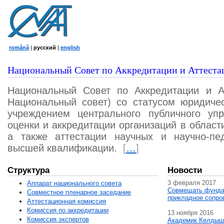
română
|
русский
|
english
Национальный Совет по Аккредитации и Аттеста
Национальный Совет по Аккредитации и А
Национальный совет) со статусом юридичес
учреждением центрального публичного уп
оценки и аккредитации организаций в област
а также аттестации научных и научно-пед
высшей квалификации.
[
…
]
Структура
Новости
3 февраля 2017
Аппарат национального совета
Совмещать фунда
Совместное пленарное заседание
прикладное сопро
Аттестационная комисcия
Комиссия по аккредитации
13 ноября 2016
Комиссия экспертов
Академик Келдыш