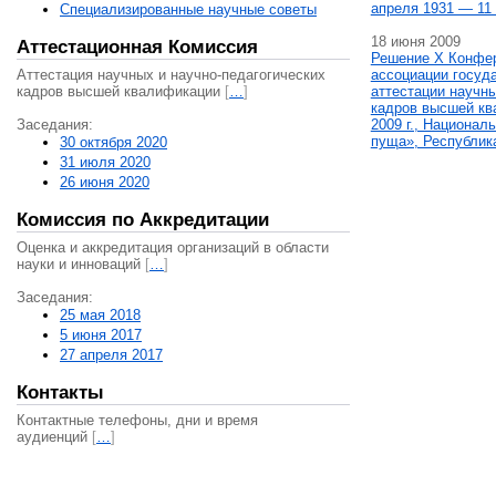
апреля 1931 — 11 
Специализированные научные советы
18 июня 2009
Аттестационная Комиссия
Решение X Конфе
Аттестация научных и научно-педагогических
ассоциации госуд
кадров высшей квалификации
[
…
]
аттестации научны
кадров высшей кв
Заседания:
2009 г., Национал
пуща», Республик
30 октября 2020
31 июля 2020
26 июня 2020
Комиссия по Аккредитации
Оценка и аккредитация организаций в области
науки и инноваций
[
…
]
Заседания:
25 мая 2018
5 июня 2017
27 апреля 2017
Контакты
Контактные телефоны, дни и время
аудиенций
[
…
]