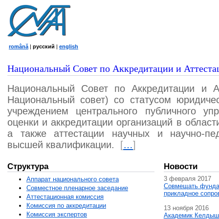
română
|
русский
|
english
Национальный Совет по Аккредитации и Аттеста
Национальный Совет по Аккредитации и А
Национальный совет) со статусом юридичес
учреждением центрального публичного уп
оценки и аккредитации организаций в област
а также аттестации научных и научно-пед
высшей квалификации.
[
…
]
Структура
Новости
3 февраля 2017
Аппарат национального совета
Совмещать фунда
Совместное пленарное заседание
прикладное сопро
Аттестационная комисcия
Комиссия по аккредитации
13 ноября 2016
Комиссия экспертов
Академик Келдыш