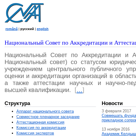
română
|
русский
|
english
Национальный Совет по Аккредитации и Аттеста
Национальный Совет по Аккредитации и А
Национальный совет) со статусом юридичес
учреждением центрального публичного уп
оценки и аккредитации организаций в област
а также аттестации научных и научно-пед
высшей квалификации.
[
…
]
Структура
Новости
3 февраля 2017
Аппарат национального совета
Совмещать фунда
Совместное пленарное заседание
прикладное сопро
Аттестационная комисcия
Комиссия по аккредитации
13 ноября 2016
Комиссия экспертов
Академик Келдыш