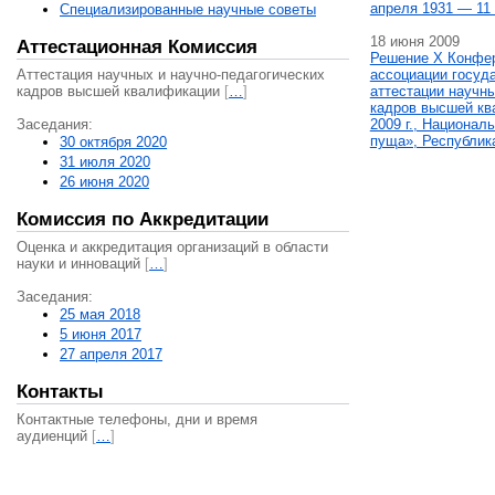
апреля 1931 — 11 
Специализированные научные советы
18 июня 2009
Аттестационная Комиссия
Решение X Конфе
Аттестация научных и научно-педагогических
ассоциации госуд
кадров высшей квалификации
[
…
]
аттестации научны
кадров высшей кв
Заседания:
2009 г., Национал
пуща», Республик
30 октября 2020
31 июля 2020
26 июня 2020
Комиссия по Аккредитации
Оценка и аккредитация организаций в области
науки и инноваций
[
…
]
Заседания:
25 мая 2018
5 июня 2017
27 апреля 2017
Контакты
Контактные телефоны, дни и время
аудиенций
[
…
]