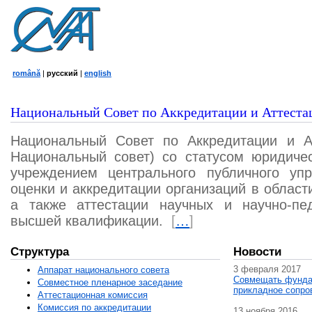
română
|
русский
|
english
Национальный Совет по Аккредитации и Аттеста
Национальный Совет по Аккредитации и А
Национальный совет) со статусом юридичес
учреждением центрального публичного уп
оценки и аккредитации организаций в област
а также аттестации научных и научно-пед
высшей квалификации.
[
…
]
Структура
Новости
3 февраля 2017
Аппарат национального совета
Совмещать фунда
Совместное пленарное заседание
прикладное сопро
Аттестационная комисcия
Комиссия по аккредитации
13 ноября 2016