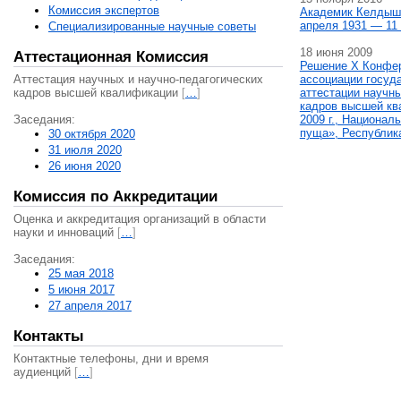
Комиссия экспертов
Академик Келдыш
апреля 1931 — 11 
Специализированные научные советы
18 июня 2009
Аттестационная Комиссия
Решение X Конфе
Аттестация научных и научно-педагогических
ассоциации госуд
кадров высшей квалификации
[
…
]
аттестации научны
кадров высшей кв
Заседания:
2009 г., Национал
пуща», Республик
30 октября 2020
31 июля 2020
26 июня 2020
Комиссия по Аккредитации
Оценка и аккредитация организаций в области
науки и инноваций
[
…
]
Заседания:
25 мая 2018
5 июня 2017
27 апреля 2017
Контакты
Контактные телефоны, дни и время
аудиенций
[
…
]