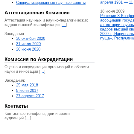
апреля 1931 — 11 
Специализированные научные советы
18 июня 2009
Аттестационная Комиссия
Решение X Конфе
Аттестация научных и научно-педагогических
ассоциации госуд
кадров высшей квалификации
[
…
]
аттестации научны
кадров высшей кв
Заседания:
2009 г., Национал
пуща», Республик
30 октября 2020
31 июля 2020
26 июня 2020
Комиссия по Аккредитации
Оценка и аккредитация организаций в области
науки и инноваций
[
…
]
Заседания:
25 мая 2018
5 июня 2017
27 апреля 2017
Контакты
Контактные телефоны, дни и время
аудиенций
[
…
]