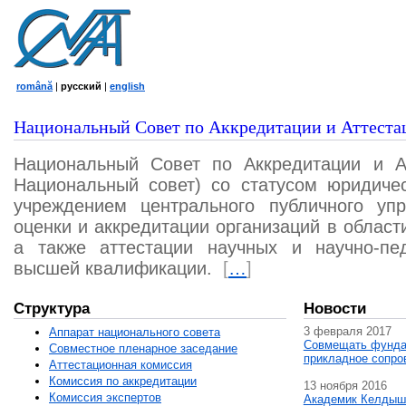
română
|
русский
|
english
Национальный Совет по Аккредитации и Аттеста
Национальный Совет по Аккредитации и А
Национальный совет) со статусом юридичес
учреждением центрального публичного уп
оценки и аккредитации организаций в област
а также аттестации научных и научно-пед
высшей квалификации.
[
…
]
Структура
Новости
3 февраля 2017
Аппарат национального совета
Совмещать фунда
Совместное пленарное заседание
прикладное сопро
Аттестационная комисcия
Комиссия по аккредитации
13 ноября 2016
Комиссия экспертов
Академик Келдыш