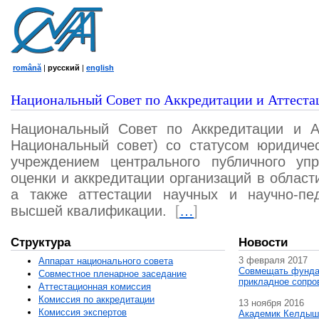
română
|
русский
|
english
Национальный Совет по Аккредитации и Аттеста
Национальный Совет по Аккредитации и А
Национальный совет) со статусом юридичес
учреждением центрального публичного уп
оценки и аккредитации организаций в област
а также аттестации научных и научно-пед
высшей квалификации.
[
…
]
Структура
Новости
3 февраля 2017
Аппарат национального совета
Совмещать фунда
Совместное пленарное заседание
прикладное сопро
Аттестационная комисcия
Комиссия по аккредитации
13 ноября 2016
Комиссия экспертов
Академик Келдыш