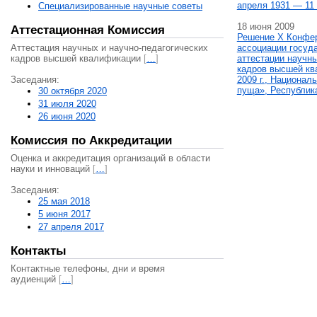
апреля 1931 — 11 
Специализированные научные советы
18 июня 2009
Аттестационная Комиссия
Решение X Конфе
Аттестация научных и научно-педагогических
ассоциации госуд
кадров высшей квалификации
[
…
]
аттестации научны
кадров высшей кв
Заседания:
2009 г., Национал
пуща», Республик
30 октября 2020
31 июля 2020
26 июня 2020
Комиссия по Аккредитации
Оценка и аккредитация организаций в области
науки и инноваций
[
…
]
Заседания:
25 мая 2018
5 июня 2017
27 апреля 2017
Контакты
Контактные телефоны, дни и время
аудиенций
[
…
]