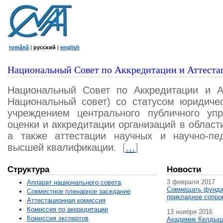
română
|
русский
|
english
Национальный Совет по Аккредитации и Аттеста
Национальный Совет по Аккредитации и А
Национальный совет) со статусом юридичес
учреждением центрального публичного уп
оценки и аккредитации организаций в област
а также аттестации научных и научно-пед
высшей квалификации.
[
…
]
Структура
Новости
3 февраля 2017
Аппарат национального совета
Совмещать фунда
Совместное пленарное заседание
прикладное сопро
Аттестационная комисcия
Комиссия по аккредитации
13 ноября 2016
Комиссия экспертов
Академик Келдыш