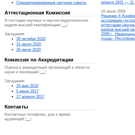
апреля 1931 — 11 
Специализированные научные советы
18 июня 2009
Аттестационная Комиссия
Решение X Конфе
Аттестация научных и научно-педагогических
ассоциации госуд
кадров высшей квалификации
[
…
]
аттестации научны
кадров высшей кв
Заседания:
2009 г., Национал
пуща», Республик
30 октября 2020
31 июля 2020
26 июня 2020
Комиссия по Аккредитации
Оценка и аккредитация организаций в области
науки и инноваций
[
…
]
Заседания:
25 мая 2018
5 июня 2017
27 апреля 2017
Контакты
Контактные телефоны, дни и время
аудиенций
[
…
]