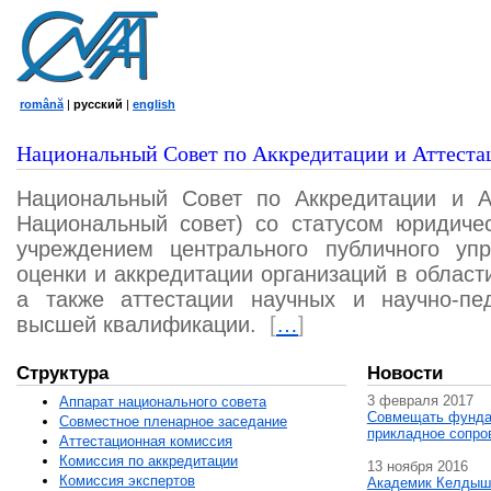
română
|
русский
|
english
Национальный Совет по Аккредитации и Аттеста
Национальный Совет по Аккредитации и А
Национальный совет) со статусом юридичес
учреждением центрального публичного уп
оценки и аккредитации организаций в област
а также аттестации научных и научно-пед
высшей квалификации.
[
…
]
Структура
Новости
3 февраля 2017
Аппарат национального совета
Совмещать фунда
Совместное пленарное заседание
прикладное сопро
Аттестационная комисcия
Комиссия по аккредитации
13 ноября 2016
Комиссия экспертов
Академик Келдыш