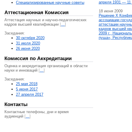
апреля 1931 — 11 
Специализированные научные советы
18 июня 2009
Аттестационная Комиссия
Решение X Конфе
Аттестация научных и научно-педагогических
ассоциации госуд
кадров высшей квалификации
[
…
]
аттестации научны
кадров высшей кв
Заседания:
2009 г., Национал
пуща», Республик
30 октября 2020
31 июля 2020
26 июня 2020
Комиссия по Аккредитации
Оценка и аккредитация организаций в области
науки и инноваций
[
…
]
Заседания:
25 мая 2018
5 июня 2017
27 апреля 2017
Контакты
Контактные телефоны, дни и время
аудиенций
[
…
]