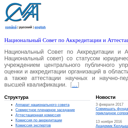
română
|
русский
|
english
Национальный Совет по Аккредитации и Аттеста
Национальный Совет по Аккредитации и А
Национальный совет) со статусом юридичес
учреждением центрального публичного уп
оценки и аккредитации организаций в област
а также аттестации научных и научно-пед
высшей квалификации.
[
…
]
Структура
Новости
3 февраля 2017
Аппарат национального совета
Совмещать фунда
Совместное пленарное заседание
прикладное сопро
Аттестационная комисcия
Комиссия по аккредитации
13 ноября 2016
Комиссия экспертов
Академик Келдыш