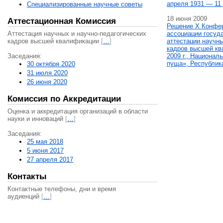
апреля 1931 — 11 
Специализированные научные советы
18 июня 2009
Аттестационная Комиссия
Решение X Конфе
Аттестация научных и научно-педагогических
ассоциации госуд
кадров высшей квалификации
[
…
]
аттестации научны
кадров высшей кв
Заседания:
2009 г., Национал
пуща», Республик
30 октября 2020
31 июля 2020
26 июня 2020
Комиссия по Аккредитации
Оценка и аккредитация организаций в области
науки и инноваций
[
…
]
Заседания:
25 мая 2018
5 июня 2017
27 апреля 2017
Контакты
Контактные телефоны, дни и время
аудиенций
[
…
]