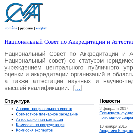
română
|
русский
|
english
Национальный Совет по Аккредитации и Аттеста
Национальный Совет по Аккредитации и А
Национальный совет) со статусом юридичес
учреждением центрального публичного уп
оценки и аккредитации организаций в област
а также аттестации научных и научно-пед
высшей квалификации.
[
…
]
Структура
Новости
3 февраля 2017
Аппарат национального совета
Совмещать фунда
Совместное пленарное заседание
прикладное сопро
Аттестационная комисcия
Комиссия по аккредитации
13 ноября 2016
Комиссия экспертов
Академик Келдыш