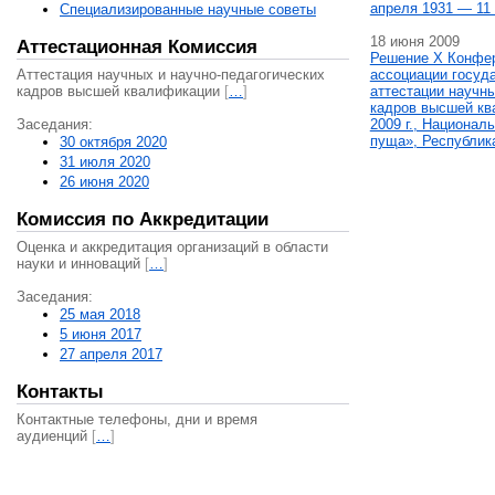
апреля 1931 — 11 
Специализированные научные советы
18 июня 2009
Аттестационная Комиссия
Решение X Конфе
Аттестация научных и научно-педагогических
ассоциации госуд
кадров высшей квалификации
[
…
]
аттестации научны
кадров высшей кв
Заседания:
2009 г., Национал
пуща», Республик
30 октября 2020
31 июля 2020
26 июня 2020
Комиссия по Аккредитации
Оценка и аккредитация организаций в области
науки и инноваций
[
…
]
Заседания:
25 мая 2018
5 июня 2017
27 апреля 2017
Контакты
Контактные телефоны, дни и время
аудиенций
[
…
]