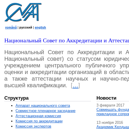
română
|
русский
|
english
Национальный Совет по Аккредитации и Аттеста
Национальный Совет по Аккредитации и А
Национальный совет) со статусом юридичес
учреждением центрального публичного уп
оценки и аккредитации организаций в област
а также аттестации научных и научно-пед
высшей квалификации.
[
…
]
Структура
Новости
3 февраля 2017
Аппарат национального совета
Совмещать фунда
Совместное пленарное заседание
прикладное сопро
Аттестационная комисcия
Комиссия по аккредитации
13 ноября 2016
Комиссия экспертов
Академик Келдыш