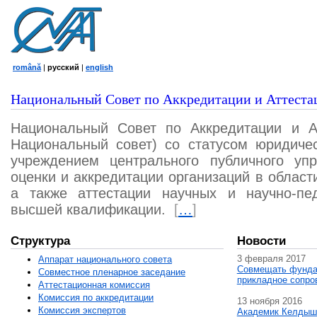
română
|
русский
|
english
Национальный Совет по Аккредитации и Аттеста
Национальный Совет по Аккредитации и А
Национальный совет) со статусом юридичес
учреждением центрального публичного уп
оценки и аккредитации организаций в област
а также аттестации научных и научно-пед
высшей квалификации.
[
…
]
Структура
Новости
3 февраля 2017
Аппарат национального совета
Совмещать фунда
Совместное пленарное заседание
прикладное сопро
Аттестационная комисcия
Комиссия по аккредитации
13 ноября 2016
Комиссия экспертов
Академик Келдыш