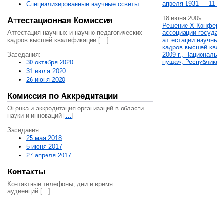
апреля 1931 — 11 
Специализированные научные советы
18 июня 2009
Аттестационная Комиссия
Решение X Конфе
Аттестация научных и научно-педагогических
ассоциации госуд
кадров высшей квалификации
[
…
]
аттестации научны
кадров высшей кв
Заседания:
2009 г., Национал
пуща», Республик
30 октября 2020
31 июля 2020
26 июня 2020
Комиссия по Аккредитации
Оценка и аккредитация организаций в области
науки и инноваций
[
…
]
Заседания:
25 мая 2018
5 июня 2017
27 апреля 2017
Контакты
Контактные телефоны, дни и время
аудиенций
[
…
]