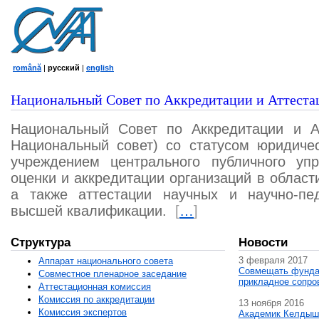
română
|
русский
|
english
Национальный Совет по Аккредитации и Аттеста
Национальный Совет по Аккредитации и А
Национальный совет) со статусом юридичес
учреждением центрального публичного уп
оценки и аккредитации организаций в област
а также аттестации научных и научно-пед
высшей квалификации.
[
…
]
Структура
Новости
3 февраля 2017
Аппарат национального совета
Совмещать фунда
Совместное пленарное заседание
прикладное сопро
Аттестационная комисcия
Комиссия по аккредитации
13 ноября 2016
Комиссия экспертов
Академик Келдыш