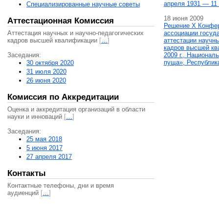
апреля 1931 — 11 
Специализированные научные советы
18 июня 2009
Аттестационная Комиссия
Решение X Конфе
Аттестация научных и научно-педагогических
ассоциации госуд
кадров высшей квалификации
[
…
]
аттестации научны
кадров высшей кв
Заседания:
2009 г., Национал
пуща», Республик
30 октября 2020
31 июля 2020
26 июня 2020
Комиссия по Аккредитации
Оценка и аккредитация организаций в области
науки и инноваций
[
…
]
Заседания:
25 мая 2018
5 июня 2017
27 апреля 2017
Контакты
Контактные телефоны, дни и время
аудиенций
[
…
]