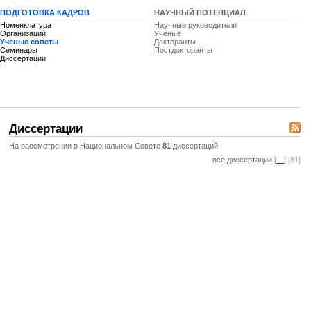
ПОДГОТОВКА КАДРОВ
НАУЧНЫЙ ПОТЕНЦИАЛ
Номенклатура
Научные руководители
Организации
Ученые
Ученые советы
Докторанты
Семинары
Постдокторанты
Диссертации
Диссертации
На рассмотрении в Национальном Совете
81
диссертаций
все диссертации
[
…
] [81]