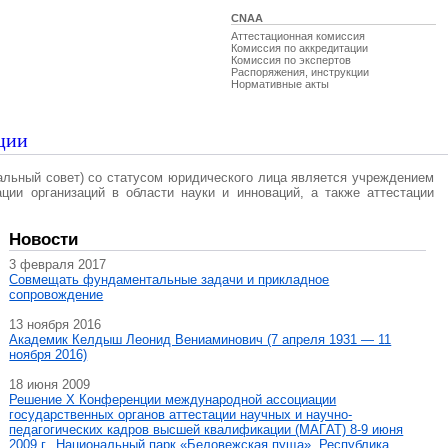
CNAA
Аттестационная комиссия
Комиссия по аккредитации
Комиссия по экспертов
Распоряжения, инструкции
Нормативные акты
ции
альный совет) со статусом юридического лица является учреждением
ации организаций в области науки и инноваций, а также аттестации
Новости
3 февраля 2017
Совмещать фундаментальные задачи и прикладное
сопровождение
13 ноября 2016
Академик Келдыш Леонид Вениаминович (7 апреля 1931 — 11
ноября 2016)
18 июня 2009
Решение X Конференции международной ассоциации
государственных органов аттестации научных и научно-
педагогических кадров высшей квалификации (МАГAT) 8-9 июня
2009 г., Национальный парк «Беловежская пуща», Республика