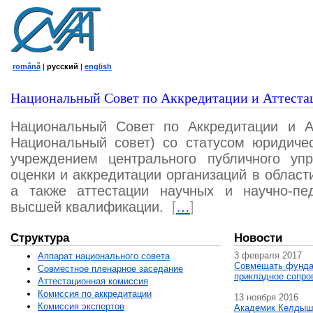
română
|
русский
|
english
Национальный Совет по Аккредитации и Аттеста
Национальный Совет по Аккредитации и А
Национальный совет) со статусом юридичес
учреждением центрального публичного уп
оценки и аккредитации организаций в област
а также аттестации научных и научно-пед
высшей квалификации.
[
…
]
Структура
Новости
3 февраля 2017
Аппарат национального совета
Совмещать фунда
Совместное пленарное заседание
прикладное сопро
Аттестационная комисcия
Комиссия по аккредитации
13 ноября 2016
Комиссия экспертов
Академик Келдыш