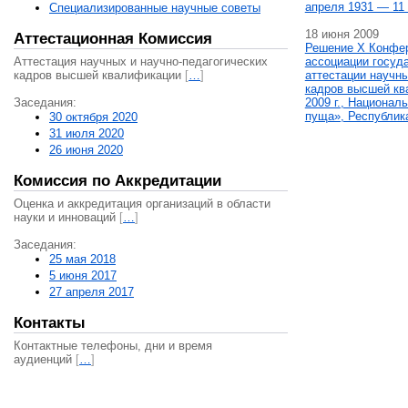
апреля 1931 — 11 
Специализированные научные советы
18 июня 2009
Аттестационная Комиссия
Решение X Конфе
Аттестация научных и научно-педагогических
ассоциации госуд
кадров высшей квалификации
[
…
]
аттестации научны
кадров высшей кв
Заседания:
2009 г., Национал
пуща», Республик
30 октября 2020
31 июля 2020
26 июня 2020
Комиссия по Аккредитации
Оценка и аккредитация организаций в области
науки и инноваций
[
…
]
Заседания:
25 мая 2018
5 июня 2017
27 апреля 2017
Контакты
Контактные телефоны, дни и время
аудиенций
[
…
]