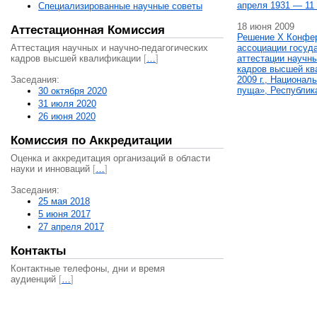
апреля 1931 — 11 
Специализированные научные советы
18 июня 2009
Аттестационная Комиссия
Решение X Конфе
Аттестация научных и научно-педагогических
ассоциации госуд
кадров высшей квалификации
[
…
]
аттестации научны
кадров высшей кв
Заседания:
2009 г., Национал
пуща», Республик
30 октября 2020
31 июля 2020
26 июня 2020
Комиссия по Аккредитации
Оценка и аккредитация организаций в области
науки и инноваций
[
…
]
Заседания:
25 мая 2018
5 июня 2017
27 апреля 2017
Контакты
Контактные телефоны, дни и время
аудиенций
[
…
]