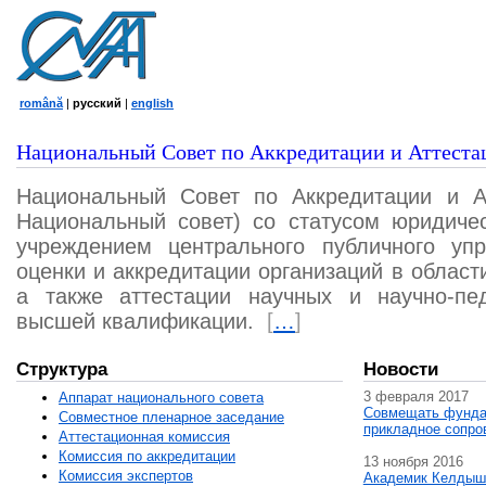
română
|
русский
|
english
Национальный Совет по Аккредитации и Аттеста
Национальный Совет по Аккредитации и А
Национальный совет) со статусом юридичес
учреждением центрального публичного уп
оценки и аккредитации организаций в област
а также аттестации научных и научно-пед
высшей квалификации.
[
…
]
Структура
Новости
3 февраля 2017
Аппарат национального совета
Совмещать фунда
Совместное пленарное заседание
прикладное сопро
Аттестационная комисcия
Комиссия по аккредитации
13 ноября 2016
Комиссия экспертов
Академик Келдыш