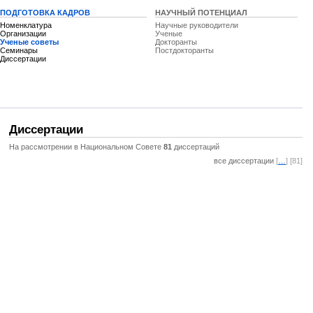
ПОДГОТОВКА КАДРОВ
НАУЧНЫЙ ПОТЕНЦИАЛ
Номенклатура
Научные руководители
Организации
Ученые
Ученые советы
Докторанты
Семинары
Постдокторанты
Диссертации
Диссертации
На рассмотрении в Национальном Совете
81
диссертаций
все диссертации
[
…
] [81]