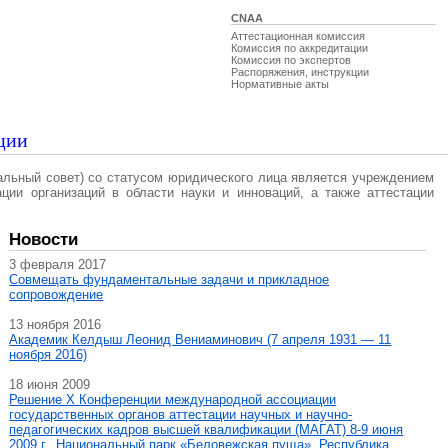
CNAA
Аттестационная комиссия
Комиссия по аккредитации
Комиссия по экспертов
Распоряжения, инструкции
Нормативные акты
ции
альный совет) со статусом юридического лица является учреждением
ации организаций в области науки и инноваций, а также аттестации
Новости
3 февраля 2017
Совмещать фундаментальные задачи и прикладное
сопровождение
13 ноября 2016
Академик Келдыш Леонид Вениаминович (7 апреля 1931 — 11
ноября 2016)
18 июня 2009
Решение X Конференции международной ассоциации
государственных органов аттестации научных и научно-
педагогических кадров высшей квалификации (МАГAT) 8-9 июня
2009 г., Национальный парк «Беловежская пуща», Республика