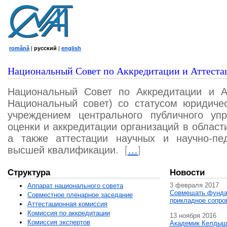
română
|
русский
|
english
Национальный Совет по Аккредитации и Аттеста
Национальный Совет по Аккредитации и А
Национальный совет) со статусом юридичес
учреждением центрального публичного уп
оценки и аккредитации организаций в област
а также аттестации научных и научно-пед
высшей квалификации.
[
…
]
Структура
Новости
3 февраля 2017
Аппарат национального совета
Совмещать фунда
Совместное пленарное заседание
прикладное сопро
Аттестационная комисcия
Комиссия по аккредитации
13 ноября 2016
Комиссия экспертов
Академик Келдыш