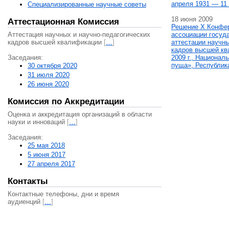
апреля 1931 — 11 
Специализированные научные советы
18 июня 2009
Аттестационная Комиссия
Решение X Конфе
Аттестация научных и научно-педагогических
ассоциации госуд
кадров высшей квалификации
[
…
]
аттестации научны
кадров высшей кв
Заседания:
2009 г., Национал
пуща», Республик
30 октября 2020
31 июля 2020
26 июня 2020
Комиссия по Аккредитации
Оценка и аккредитация организаций в области
науки и инноваций
[
…
]
Заседания:
25 мая 2018
5 июня 2017
27 апреля 2017
Контакты
Контактные телефоны, дни и время
аудиенций
[
…
]