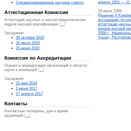
апреля 1931 — 11 
Специализированные научные советы
18 июня 2009
Аттестационная Комиссия
Решение X Конфе
Аттестация научных и научно-педагогических
ассоциации госуд
кадров высшей квалификации
[
…
]
аттестации научны
кадров высшей кв
Заседания:
2009 г., Национал
пуща», Республик
30 октября 2020
31 июля 2020
26 июня 2020
Комиссия по Аккредитации
Оценка и аккредитация организаций в области
науки и инноваций
[
…
]
Заседания:
25 мая 2018
5 июня 2017
27 апреля 2017
Контакты
Контактные телефоны, дни и время
аудиенций
[
…
]