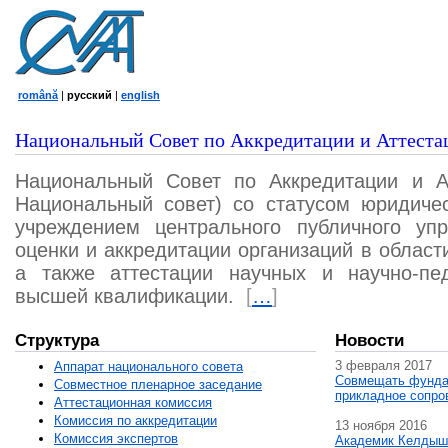
română
|
русский
|
english
Национальный Совет по Аккредитации и Аттеста
Национальный Совет по Аккредитации и А
Национальный совет) со статусом юридичес
учреждением центрального публичного уп
оценки и аккредитации организаций в област
а также аттестации научных и научно-пед
высшей квалификации.
[
…
]
Структура
Новости
3 февраля 2017
Аппарат национального совета
Совмещать фунда
Совместное пленарное заседание
прикладное сопро
Аттестационная комисcия
Комиссия по аккредитации
13 ноября 2016
Комиссия экспертов
Академик Келдыш