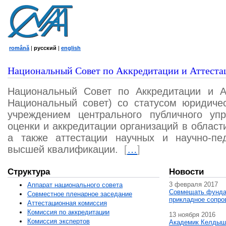
română
|
русский
|
english
Национальный Совет по Аккредитации и Аттеста
Национальный Совет по Аккредитации и А
Национальный совет) со статусом юридичес
учреждением центрального публичного уп
оценки и аккредитации организаций в област
а также аттестации научных и научно-пед
высшей квалификации.
[
…
]
Структура
Новости
3 февраля 2017
Аппарат национального совета
Совмещать фунда
Совместное пленарное заседание
прикладное сопро
Аттестационная комисcия
Комиссия по аккредитации
13 ноября 2016
Комиссия экспертов
Академик Келдыш