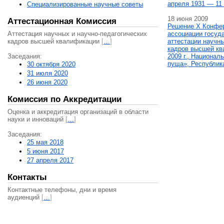
апреля 1931 — 11 
Специализированные научные советы
18 июня 2009
Аттестационная Комиссия
Решение X Конфе
Аттестация научных и научно-педагогических
ассоциации госуд
кадров высшей квалификации
[
…
]
аттестации научны
кадров высшей кв
Заседания:
2009 г., Национал
пуща», Республик
30 октября 2020
31 июля 2020
26 июня 2020
Комиссия по Аккредитации
Оценка и аккредитация организаций в области
науки и инноваций
[
…
]
Заседания:
25 мая 2018
5 июня 2017
27 апреля 2017
Контакты
Контактные телефоны, дни и время
аудиенций
[
…
]