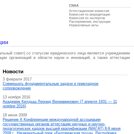
CNAA
Аттестационная комиссия
Комиссия по аккредитации
Комиссия по экспертов
Распоряжения, инструкции
Нормативные акты
ции
альный совет) со статусом юридического лица является учреждением
ации организаций в области науки и инноваций, а также аттестации
Новости
3 февраля 2017
Совмещать фундаментальные задачи и прикладное
сопровождение
13 ноября 2016
Академик Келдыш Леонид Вениаминович (7 апреля 1931 — 11
ноября 2016)
18 июня 2009
Решение X Конференции международной ассоциации
государственных органов аттестации научных и научно-
педагогических кадров высшей квалификации (МАГAT) 8-9 июня
2009 г., Национальный парк «Беловежская пуща», Республика