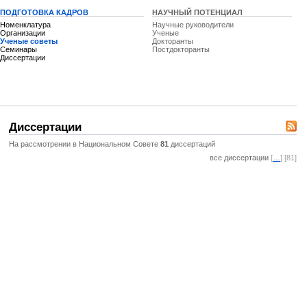
ПОДГОТОВКА КАДРОВ
НАУЧНЫЙ ПОТЕНЦИАЛ
Номенклатура
Научные руководители
Организации
Ученые
Ученые советы
Докторанты
Семинары
Постдокторанты
Диссертации
Диссертации
На рассмотрении в Национальном Совете
81
диссертаций
все диссертации
[
…
] [81]