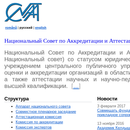
română
|
русский
|
english
Национальный Совет по Аккредитации и Аттеста
Национальный Совет по Аккредитации и А
Национальный совет) со статусом юридичес
учреждением центрального публичного уп
оценки и аккредитации организаций в област
а также аттестации научных и научно-пед
высшей квалификации.
[
…
]
Структура
Новости
3 февраля 2017
Аппарат национального совета
Совмещать фунда
Совместное пленарное заседание
прикладное сопро
Аттестационная комисcия
Комиссия по аккредитации
13 ноября 2016
Комиссия экспертов
Академик Келдыш