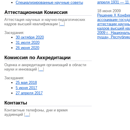
апреля 1931 — 11 
Специализированные научные советы
18 июня 2009
Аттестационная Комиссия
Решение X Конфе
Аттестация научных и научно-педагогических
ассоциации госуд
кадров высшей квалификации
[
…
]
аттестации научны
кадров высшей кв
Заседания:
2009 г., Национал
пуща», Республик
30 октября 2020
31 июля 2020
26 июня 2020
Комиссия по Аккредитации
Оценка и аккредитация организаций в области
науки и инноваций
[
…
]
Заседания:
25 мая 2018
5 июня 2017
27 апреля 2017
Контакты
Контактные телефоны, дни и время
аудиенций
[
…
]