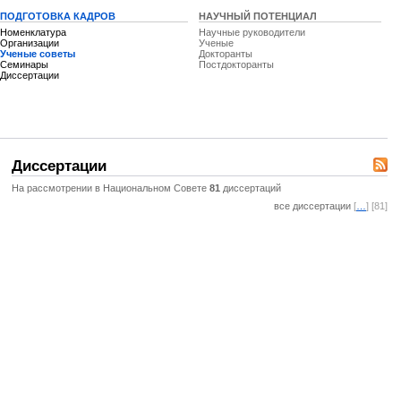
ПОДГОТОВКА КАДРОВ
НАУЧНЫЙ ПОТЕНЦИАЛ
Номенклатура
Научные руководители
Организации
Ученые
Ученые советы
Докторанты
Семинары
Постдокторанты
Диссертации
Диссертации
На рассмотрении в Национальном Совете
81
диссертаций
все диссертации
[
…
] [81]