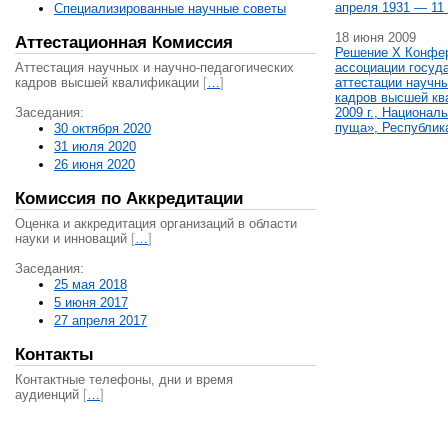
апреля 1931 — 11 
Специализированные научные советы
18 июня 2009
Аттестационная Комиссия
Решение X Конфе
Аттестация научных и научно-педагогических
ассоциации госуд
кадров высшей квалификации
[
…
]
аттестации научны
кадров высшей кв
Заседания:
2009 г., Национал
пуща», Республик
30 октября 2020
31 июля 2020
26 июня 2020
Комиссия по Аккредитации
Оценка и аккредитация организаций в области
науки и инноваций
[
…
]
Заседания:
25 мая 2018
5 июня 2017
27 апреля 2017
Контакты
Контактные телефоны, дни и время
аудиенций
[
…
]