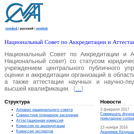
română
|
русский
|
english
Национальный Совет по Аккредитации и Аттеста
Национальный Совет по Аккредитации и А
Национальный совет) со статусом юридичес
учреждением центрального публичного уп
оценки и аккредитации организаций в област
а также аттестации научных и научно-пед
высшей квалификации.
[
…
]
Структура
Новости
3 февраля 2017
Аппарат национального совета
Совмещать фунда
Совместное пленарное заседание
прикладное сопро
Аттестационная комисcия
Комиссия по аккредитации
13 ноября 2016
Комиссия экспертов
Академик Келдыш