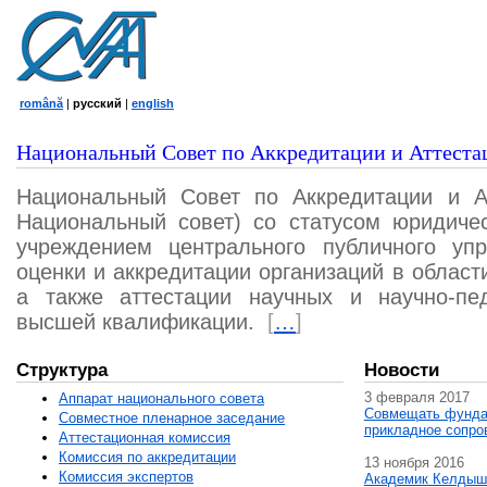
română
|
русский
|
english
Национальный Совет по Аккредитации и Аттеста
Национальный Совет по Аккредитации и А
Национальный совет) со статусом юридичес
учреждением центрального публичного уп
оценки и аккредитации организаций в област
а также аттестации научных и научно-пед
высшей квалификации.
[
…
]
Структура
Новости
3 февраля 2017
Аппарат национального совета
Совмещать фунда
Совместное пленарное заседание
прикладное сопро
Аттестационная комисcия
Комиссия по аккредитации
13 ноября 2016
Комиссия экспертов
Академик Келдыш