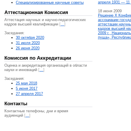
апреля 1931 — 11 
Специализированные научные советы
18 июня 2009
Аттестационная Комиссия
Решение X Конфе
Аттестация научных и научно-педагогических
ассоциации госуд
кадров высшей квалификации
[
…
]
аттестации научны
кадров высшей кв
Заседания:
2009 г., Национал
пуща», Республик
30 октября 2020
31 июля 2020
26 июня 2020
Комиссия по Аккредитации
Оценка и аккредитация организаций в области
науки и инноваций
[
…
]
Заседания:
25 мая 2018
5 июня 2017
27 апреля 2017
Контакты
Контактные телефоны, дни и время
аудиенций
[
…
]