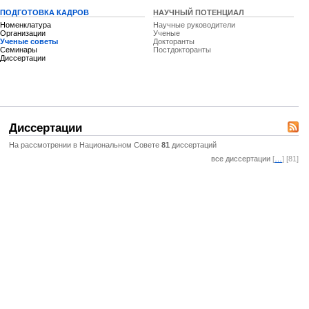
ПОДГОТОВКА КАДРОВ
НАУЧНЫЙ ПОТЕНЦИАЛ
Номенклатура
Научные руководители
Организации
Ученые
Ученые советы
Докторанты
Семинары
Постдокторанты
Диссертации
Диссертации
На рассмотрении в Национальном Совете
81
диссертаций
все диссертации
[
…
] [81]