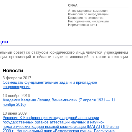
CNAA
Аттестационная комиссия
Комиссия по аккредитации
Комиссия по экспертов
Распоряжения, инструкции
Нормативные акты
ции
альный совет) со статусом юридического лица является учреждением
ации организаций в области науки и инноваций, а также аттестации
Новости
3 февраля 2017
Совмещать фундаментальные задачи и прикладное
сопровождение
13 ноября 2016
Академик Келдыш Леонид Вениаминович (7 апреля 1931 — 11
ноября 2016)
18 июня 2009
Решение X Конференции международной ассоциации
государственных органов аттестации научных и научно-
педагогических кадров высшей квалификации (МАГAT) 8-9 июня
2009 г., Национальный парк «Беловежская пуща», Республика