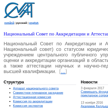
română
|
русский
|
english
Национальный Совет по Аккредитации и Аттеста
Национальный Совет по Аккредитации и А
Национальный совет) со статусом юридичес
учреждением центрального публичного уп
оценки и аккредитации организаций в област
а также аттестации научных и научно-пед
высшей квалификации.
[
…
]
Структура
Новости
3 февраля 2017
Аппарат национального совета
Совмещать фунда
Совместное пленарное заседание
прикладное сопро
Аттестационная комисcия
Комиссия по аккредитации
13 ноября 2016
Комиссия экспертов
Академик Келдыш