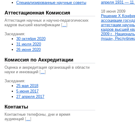
апреля 1931 — 11 
Специализированные научные советы
18 июня 2009
Аттестационная Комиссия
Решение X Конфе
Аттестация научных и научно-педагогических
ассоциации госуд
кадров высшей квалификации
[
…
]
аттестации научны
кадров высшей кв
Заседания:
2009 г., Национал
пуща», Республик
30 октября 2020
31 июля 2020
26 июня 2020
Комиссия по Аккредитации
Оценка и аккредитация организаций в области
науки и инноваций
[
…
]
Заседания:
25 мая 2018
5 июня 2017
27 апреля 2017
Контакты
Контактные телефоны, дни и время
аудиенций
[
…
]