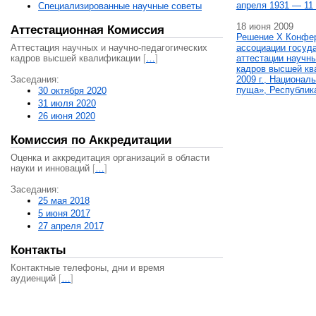
апреля 1931 — 11 
Специализированные научные советы
18 июня 2009
Аттестационная Комиссия
Решение X Конфе
Аттестация научных и научно-педагогических
ассоциации госуд
кадров высшей квалификации
[
…
]
аттестации научны
кадров высшей кв
Заседания:
2009 г., Национал
пуща», Республик
30 октября 2020
31 июля 2020
26 июня 2020
Комиссия по Аккредитации
Оценка и аккредитация организаций в области
науки и инноваций
[
…
]
Заседания:
25 мая 2018
5 июня 2017
27 апреля 2017
Контакты
Контактные телефоны, дни и время
аудиенций
[
…
]