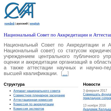
română
|
русский
|
english
Национальный Совет по Аккредитации и Аттеста
Национальный Совет по Аккредитации и А
Национальный совет) со статусом юридичес
учреждением центрального публичного уп
оценки и аккредитации организаций в област
а также аттестации научных и научно-пед
высшей квалификации.
[
…
]
Структура
Новости
3 февраля 2017
Аппарат национального совета
Совмещать фунда
Совместное пленарное заседание
прикладное сопро
Аттестационная комисcия
Комиссия по аккредитации
13 ноября 2016
Комиссия экспертов
Академик Келдыш