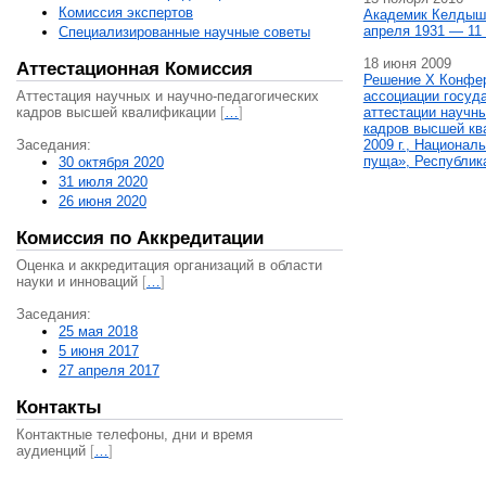
Комиссия экспертов
Академик Келдыш
апреля 1931 — 11 
Специализированные научные советы
18 июня 2009
Аттестационная Комиссия
Решение X Конфе
Аттестация научных и научно-педагогических
ассоциации госуд
кадров высшей квалификации
[
…
]
аттестации научны
кадров высшей кв
Заседания:
2009 г., Национал
пуща», Республик
30 октября 2020
31 июля 2020
26 июня 2020
Комиссия по Аккредитации
Оценка и аккредитация организаций в области
науки и инноваций
[
…
]
Заседания:
25 мая 2018
5 июня 2017
27 апреля 2017
Контакты
Контактные телефоны, дни и время
аудиенций
[
…
]