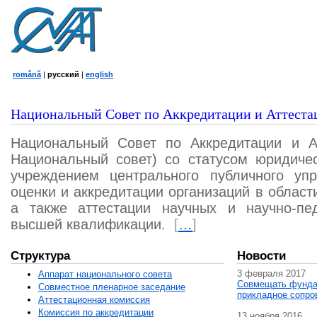
română
|
русский
|
english
Национальный Совет по Аккредитации и Аттеста
Национальный Совет по Аккредитации и А
Национальный совет) со статусом юридичес
учреждением центрального публичного уп
оценки и аккредитации организаций в област
а также аттестации научных и научно-пед
высшей квалификации.
[
…
]
Структура
Новости
3 февраля 2017
Аппарат национального совета
Совмещать фунда
Совместное пленарное заседание
прикладное сопро
Аттестационная комисcия
Комиссия по аккредитации
13 ноября 2016