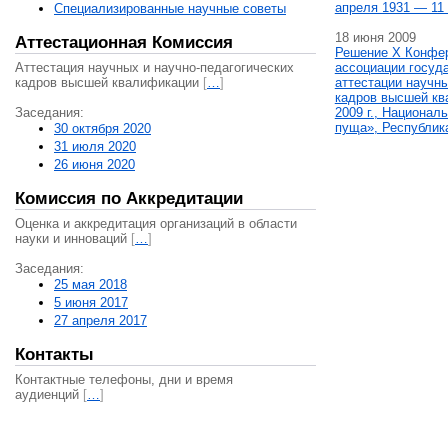
апреля 1931 — 11 
Специализированные научные советы
18 июня 2009
Аттестационная Комиссия
Решение X Конфе
Аттестация научных и научно-педагогических
ассоциации госуд
кадров высшей квалификации
[
…
]
аттестации научны
кадров высшей кв
Заседания:
2009 г., Национал
пуща», Республик
30 октября 2020
31 июля 2020
26 июня 2020
Комиссия по Аккредитации
Оценка и аккредитация организаций в области
науки и инноваций
[
…
]
Заседания:
25 мая 2018
5 июня 2017
27 апреля 2017
Контакты
Контактные телефоны, дни и время
аудиенций
[
…
]