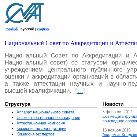
română
|
русский
|
english
Национальный Совет по Аккредитации и Аттеста
Национальный Совет по Аккредитации и А
Национальный совет) со статусом юридичес
учреждением центрального публичного уп
оценки и аккредитации организаций в област
а также аттестации научных и научно-пед
высшей квалификации.
[
…
]
Структура
Новости
3 февраля 2017
Аппарат национального совета
Совмещать фунда
Совместное пленарное заседание
прикладное сопро
Аттестационная комисcия
Комиссия по аккредитации
13 ноября 2016
Комиссия экспертов
Академик Келдыш