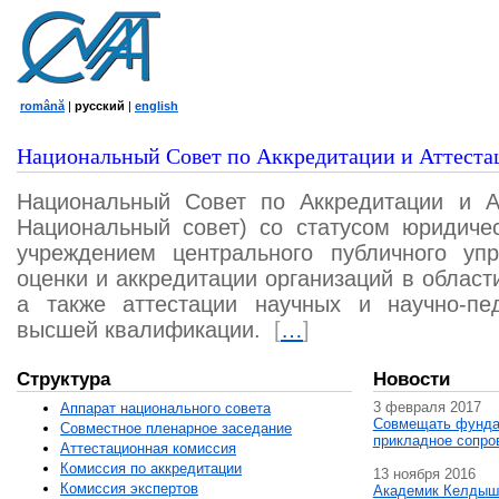
română
|
русский
|
english
Национальный Совет по Аккредитации и Аттеста
Национальный Совет по Аккредитации и А
Национальный совет) со статусом юридичес
учреждением центрального публичного уп
оценки и аккредитации организаций в област
а также аттестации научных и научно-пед
высшей квалификации.
[
…
]
Структура
Новости
3 февраля 2017
Аппарат национального совета
Совмещать фунда
Совместное пленарное заседание
прикладное сопро
Аттестационная комисcия
Комиссия по аккредитации
13 ноября 2016
Комиссия экспертов
Академик Келдыш