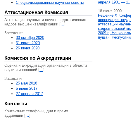
апреля 1931 — 11 
Специализированные научные советы
18 июня 2009
Аттестационная Комиссия
Решение X Конфе
Аттестация научных и научно-педагогических
ассоциации госуд
кадров высшей квалификации
[
…
]
аттестации научны
кадров высшей кв
Заседания:
2009 г., Национал
пуща», Республик
30 октября 2020
31 июля 2020
26 июня 2020
Комиссия по Аккредитации
Оценка и аккредитация организаций в области
науки и инноваций
[
…
]
Заседания:
25 мая 2018
5 июня 2017
27 апреля 2017
Контакты
Контактные телефоны, дни и время
аудиенций
[
…
]