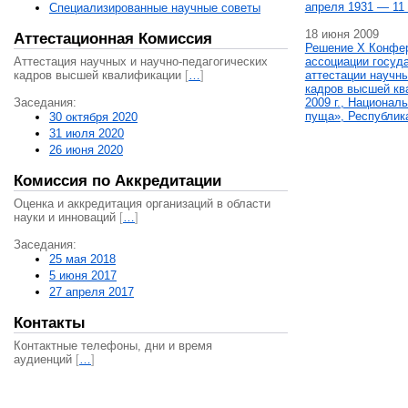
апреля 1931 — 11 
Специализированные научные советы
18 июня 2009
Аттестационная Комиссия
Решение X Конфе
Аттестация научных и научно-педагогических
ассоциации госуд
кадров высшей квалификации
[
…
]
аттестации научны
кадров высшей кв
Заседания:
2009 г., Национал
пуща», Республик
30 октября 2020
31 июля 2020
26 июня 2020
Комиссия по Аккредитации
Оценка и аккредитация организаций в области
науки и инноваций
[
…
]
Заседания:
25 мая 2018
5 июня 2017
27 апреля 2017
Контакты
Контактные телефоны, дни и время
аудиенций
[
…
]