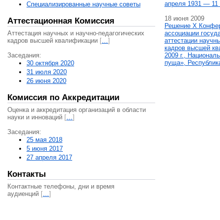
апреля 1931 — 11 
Специализированные научные советы
18 июня 2009
Аттестационная Комиссия
Решение X Конфе
Аттестация научных и научно-педагогических
ассоциации госуд
кадров высшей квалификации
[
…
]
аттестации научны
кадров высшей кв
Заседания:
2009 г., Национал
пуща», Республик
30 октября 2020
31 июля 2020
26 июня 2020
Комиссия по Аккредитации
Оценка и аккредитация организаций в области
науки и инноваций
[
…
]
Заседания:
25 мая 2018
5 июня 2017
27 апреля 2017
Контакты
Контактные телефоны, дни и время
аудиенций
[
…
]