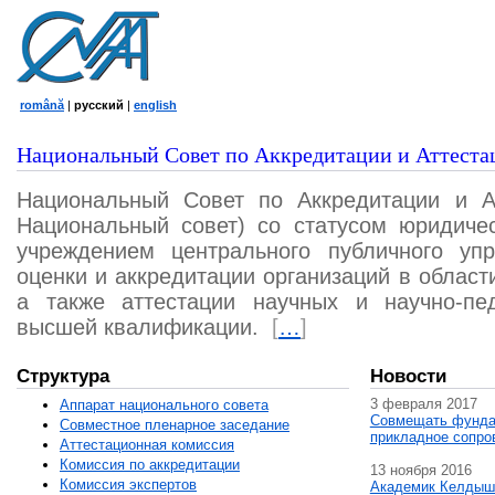
română
|
русский
|
english
Национальный Совет по Аккредитации и Аттеста
Национальный Совет по Аккредитации и А
Национальный совет) со статусом юридичес
учреждением центрального публичного уп
оценки и аккредитации организаций в област
а также аттестации научных и научно-пед
высшей квалификации.
[
…
]
Структура
Новости
3 февраля 2017
Аппарат национального совета
Совмещать фунда
Совместное пленарное заседание
прикладное сопро
Аттестационная комисcия
Комиссия по аккредитации
13 ноября 2016
Комиссия экспертов
Академик Келдыш