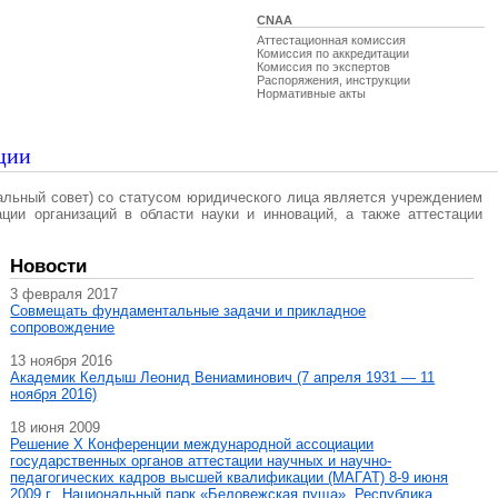
CNAA
Аттестационная комиссия
Комиссия по аккредитации
Комиссия по экспертов
Распоряжения, инструкции
Нормативные акты
ции
альный совет) со статусом юридического лица является учреждением
ации организаций в области науки и инноваций, а также аттестации
Новости
3 февраля 2017
Совмещать фундаментальные задачи и прикладное
сопровождение
13 ноября 2016
Академик Келдыш Леонид Вениаминович (7 апреля 1931 — 11
ноября 2016)
18 июня 2009
Решение X Конференции международной ассоциации
государственных органов аттестации научных и научно-
педагогических кадров высшей квалификации (МАГAT) 8-9 июня
2009 г., Национальный парк «Беловежская пуща», Республика