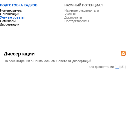
ПОДГОТОВКА КАДРОВ
НАУЧНЫЙ ПОТЕНЦИАЛ
Номенклатура
Научные руководители
Организации
Ученые
Ученые советы
Докторанты
Семинары
Постдокторанты
Диссертации
Диссертации
На рассмотрении в Национальном Совете
81
диссертаций
все диссертации
[
…
] [81]