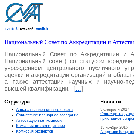
română
|
русский
|
english
Национальный Совет по Аккредитации и Аттеста
Национальный Совет по Аккредитации и А
Национальный совет) со статусом юридичес
учреждением центрального публичного уп
оценки и аккредитации организаций в област
а также аттестации научных и научно-пед
высшей квалификации.
[
…
]
Структура
Новости
3 февраля 2017
Аппарат национального совета
Совмещать фунда
Совместное пленарное заседание
прикладное сопро
Аттестационная комисcия
Комиссия по аккредитации
13 ноября 2016
Комиссия экспертов
Академик Келдыш