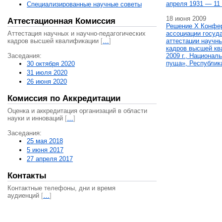
апреля 1931 — 11 
Специализированные научные советы
18 июня 2009
Аттестационная Комиссия
Решение X Конфе
Аттестация научных и научно-педагогических
ассоциации госуд
кадров высшей квалификации
[
…
]
аттестации научны
кадров высшей кв
Заседания:
2009 г., Национал
пуща», Республик
30 октября 2020
31 июля 2020
26 июня 2020
Комиссия по Аккредитации
Оценка и аккредитация организаций в области
науки и инноваций
[
…
]
Заседания:
25 мая 2018
5 июня 2017
27 апреля 2017
Контакты
Контактные телефоны, дни и время
аудиенций
[
…
]