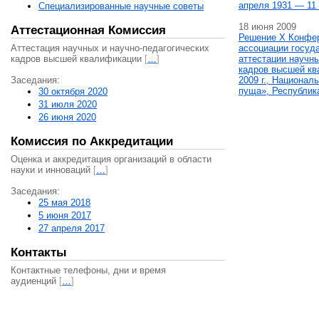
апреля 1931 — 11 
Специализированные научные советы
18 июня 2009
Аттестационная Комиссия
Решение X Конфе
Аттестация научных и научно-педагогических
ассоциации госуд
кадров высшей квалификации
[
…
]
аттестации научны
кадров высшей кв
Заседания:
2009 г., Национал
пуща», Республик
30 октября 2020
31 июля 2020
26 июня 2020
Комиссия по Аккредитации
Оценка и аккредитация организаций в области
науки и инноваций
[
…
]
Заседания:
25 мая 2018
5 июня 2017
27 апреля 2017
Контакты
Контактные телефоны, дни и время
аудиенций
[
…
]