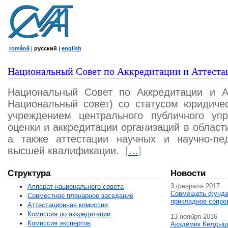
română
|
русский
|
english
Национальный Совет по Аккредитации и Аттеста
Национальный Совет по Аккредитации и А
Национальный совет) со статусом юридичес
учреждением центрального публичного уп
оценки и аккредитации организаций в област
а также аттестации научных и научно-пед
высшей квалификации.
[
…
]
Структура
Новости
3 февраля 2017
Аппарат национального совета
Совмещать фунда
Совместное пленарное заседание
прикладное сопро
Аттестационная комисcия
Комиссия по аккредитации
13 ноября 2016
Комиссия экспертов
Академик Келдыш