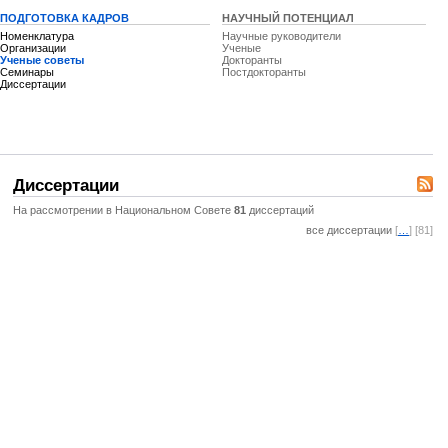
ПОДГОТОВКА КАДРОВ
НАУЧНЫЙ ПОТЕНЦИАЛ
Номенклатура
Научные руководители
Организации
Ученые
Ученые советы
Докторанты
Семинары
Постдокторанты
Диссертации
Диссертации
На рассмотрении в Национальном Совете
81
диссертаций
все диссертации
[
…
] [81]