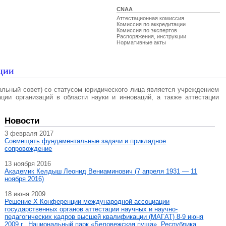
CNAA
Аттестационная комиссия
Комиссия по аккредитации
Комиссия по экспертов
Распоряжения, инструкции
Нормативные акты
ции
альный совет) со статусом юридического лица является учреждением
ации организаций в области науки и инноваций, а также аттестации
Новости
3 февраля 2017
Совмещать фундаментальные задачи и прикладное
сопровождение
13 ноября 2016
Академик Келдыш Леонид Вениаминович (7 апреля 1931 — 11
ноября 2016)
18 июня 2009
Решение X Конференции международной ассоциации
государственных органов аттестации научных и научно-
педагогических кадров высшей квалификации (МАГAT) 8-9 июня
2009 г., Национальный парк «Беловежская пуща», Республика