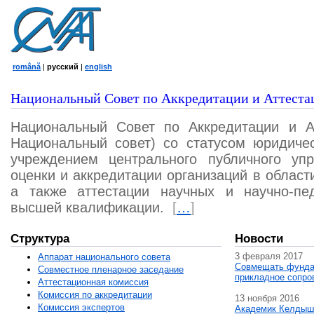
română
|
русский
|
english
Национальный Совет по Аккредитации и Аттеста
Национальный Совет по Аккредитации и А
Национальный совет) со статусом юридичес
учреждением центрального публичного уп
оценки и аккредитации организаций в област
а также аттестации научных и научно-пед
высшей квалификации.
[
…
]
Структура
Новости
3 февраля 2017
Аппарат национального совета
Совмещать фунда
Совместное пленарное заседание
прикладное сопро
Аттестационная комисcия
Комиссия по аккредитации
13 ноября 2016
Комиссия экспертов
Академик Келдыш