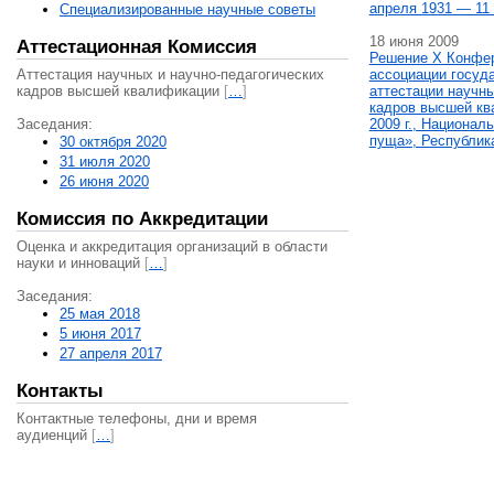
апреля 1931 — 11 
Специализированные научные советы
18 июня 2009
Аттестационная Комиссия
Решение X Конфе
Аттестация научных и научно-педагогических
ассоциации госуд
кадров высшей квалификации
[
…
]
аттестации научны
кадров высшей кв
Заседания:
2009 г., Национал
пуща», Республик
30 октября 2020
31 июля 2020
26 июня 2020
Комиссия по Аккредитации
Оценка и аккредитация организаций в области
науки и инноваций
[
…
]
Заседания:
25 мая 2018
5 июня 2017
27 апреля 2017
Контакты
Контактные телефоны, дни и время
аудиенций
[
…
]