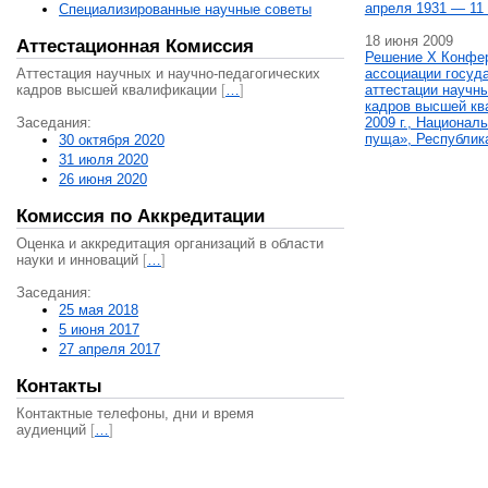
апреля 1931 — 11 
Специализированные научные советы
18 июня 2009
Аттестационная Комиссия
Решение X Конфе
Аттестация научных и научно-педагогических
ассоциации госуд
кадров высшей квалификации
[
…
]
аттестации научны
кадров высшей кв
Заседания:
2009 г., Национал
пуща», Республик
30 октября 2020
31 июля 2020
26 июня 2020
Комиссия по Аккредитации
Оценка и аккредитация организаций в области
науки и инноваций
[
…
]
Заседания:
25 мая 2018
5 июня 2017
27 апреля 2017
Контакты
Контактные телефоны, дни и время
аудиенций
[
…
]