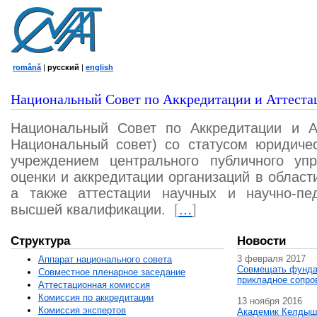
română
|
русский
|
english
Национальный Совет по Аккредитации и Аттеста
Национальный Совет по Аккредитации и А
Национальный совет) со статусом юридичес
учреждением центрального публичного уп
оценки и аккредитации организаций в област
а также аттестации научных и научно-пед
высшей квалификации.
[
…
]
Структура
Новости
3 февраля 2017
Аппарат национального совета
Совмещать фунда
Совместное пленарное заседание
прикладное сопро
Аттестационная комисcия
Комиссия по аккредитации
13 ноября 2016
Комиссия экспертов
Академик Келдыш