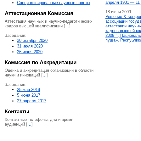
апреля 1931 — 11 
Специализированные научные советы
18 июня 2009
Аттестационная Комиссия
Решение X Конфе
Аттестация научных и научно-педагогических
ассоциации госуд
кадров высшей квалификации
[
…
]
аттестации научны
кадров высшей кв
Заседания:
2009 г., Национал
пуща», Республик
30 октября 2020
31 июля 2020
26 июня 2020
Комиссия по Аккредитации
Оценка и аккредитация организаций в области
науки и инноваций
[
…
]
Заседания:
25 мая 2018
5 июня 2017
27 апреля 2017
Контакты
Контактные телефоны, дни и время
аудиенций
[
…
]