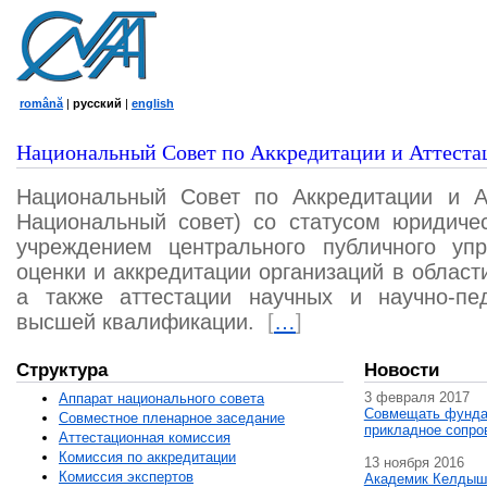
română
|
русский
|
english
Национальный Совет по Аккредитации и Аттеста
Национальный Совет по Аккредитации и А
Национальный совет) со статусом юридичес
учреждением центрального публичного уп
оценки и аккредитации организаций в област
а также аттестации научных и научно-пед
высшей квалификации.
[
…
]
Структура
Новости
3 февраля 2017
Аппарат национального совета
Совмещать фунда
Совместное пленарное заседание
прикладное сопро
Аттестационная комисcия
Комиссия по аккредитации
13 ноября 2016
Комиссия экспертов
Академик Келдыш