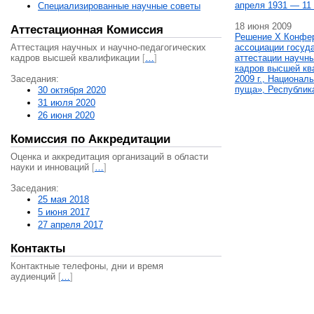
апреля 1931 — 11 
Специализированные научные советы
18 июня 2009
Аттестационная Комиссия
Решение X Конфе
Аттестация научных и научно-педагогических
ассоциации госуд
кадров высшей квалификации
[
…
]
аттестации научны
кадров высшей кв
Заседания:
2009 г., Национал
пуща», Республик
30 октября 2020
31 июля 2020
26 июня 2020
Комиссия по Аккредитации
Оценка и аккредитация организаций в области
науки и инноваций
[
…
]
Заседания:
25 мая 2018
5 июня 2017
27 апреля 2017
Контакты
Контактные телефоны, дни и время
аудиенций
[
…
]