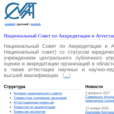
română
|
русский
|
english
Национальный Совет по Аккредитации и Аттеста
Национальный Совет по Аккредитации и А
Национальный совет) со статусом юридичес
учреждением центрального публичного уп
оценки и аккредитации организаций в област
а также аттестации научных и научно-пед
высшей квалификации.
[
…
]
Структура
Новости
3 февраля 2017
Аппарат национального совета
Совмещать фунда
Совместное пленарное заседание
прикладное сопро
Аттестационная комисcия
Комиссия по аккредитации
13 ноября 2016
Комиссия экспертов
Академик Келдыш