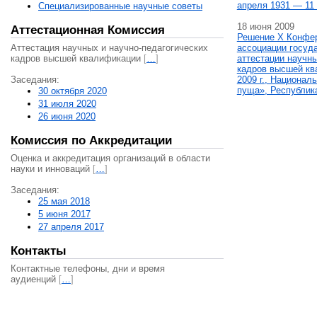
апреля 1931 — 11 
Специализированные научные советы
18 июня 2009
Аттестационная Комиссия
Решение X Конфе
Аттестация научных и научно-педагогических
ассоциации госуд
кадров высшей квалификации
[
…
]
аттестации научны
кадров высшей кв
Заседания:
2009 г., Национал
пуща», Республик
30 октября 2020
31 июля 2020
26 июня 2020
Комиссия по Аккредитации
Оценка и аккредитация организаций в области
науки и инноваций
[
…
]
Заседания:
25 мая 2018
5 июня 2017
27 апреля 2017
Контакты
Контактные телефоны, дни и время
аудиенций
[
…
]