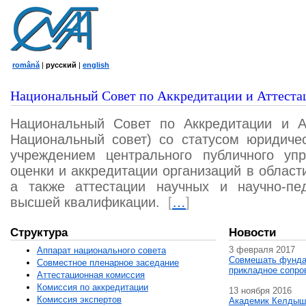
română
|
русский
|
english
Национальный Совет по Аккредитации и Аттеста
Национальный Совет по Аккредитации и А
Национальный совет) со статусом юридичес
учреждением центрального публичного уп
оценки и аккредитации организаций в област
а также аттестации научных и научно-пед
высшей квалификации.
[
…
]
Структура
Новости
3 февраля 2017
Аппарат национального совета
Совмещать фунда
Совместное пленарное заседание
прикладное сопро
Аттестационная комисcия
Комиссия по аккредитации
13 ноября 2016
Комиссия экспертов
Академик Келдыш