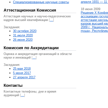
апреля 1931 — 11 
Специализированные научные советы
18 июня 2009
Аттестационная Комиссия
Решение X Конфе
Аттестация научных и научно-педагогических
ассоциации госуд
кадров высшей квалификации
[
…
]
аттестации научны
кадров высшей кв
Заседания:
2009 г., Национал
пуща», Республик
30 октября 2020
31 июля 2020
26 июня 2020
Комиссия по Аккредитации
Оценка и аккредитация организаций в области
науки и инноваций
[
…
]
Заседания:
25 мая 2018
5 июня 2017
27 апреля 2017
Контакты
Контактные телефоны, дни и время
аудиенций
[
…
]