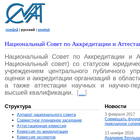
română
|
русский
|
english
Национальный Совет по Аккредитации и Аттеста
Национальный Совет по Аккредитации и А
Национальный совет) со статусом юридичес
учреждением центрального публичного уп
оценки и аккредитации организаций в област
а также аттестации научных и научно-пед
высшей квалификации.
[
…
]
Структура
Новости
3 февраля 2017
Аппарат национального совета
Совмещать фунда
Совместное пленарное заседание
прикладное сопро
Аттестационная комисcия
Комиссия по аккредитации
13 ноября 2016
Комиссия экспертов
Академик Келдыш