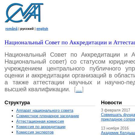
română
|
русский
|
english
Национальный Совет по Аккредитации и Аттеста
Национальный Совет по Аккредитации и А
Национальный совет) со статусом юридичес
учреждением центрального публичного уп
оценки и аккредитации организаций в област
а также аттестации научных и научно-пед
высшей квалификации.
[
…
]
Структура
Новости
3 февраля 2017
Аппарат национального совета
Совмещать фунда
Совместное пленарное заседание
прикладное сопро
Аттестационная комисcия
Комиссия по аккредитации
13 ноября 2016
Комиссия экспертов
Академик Келдыш