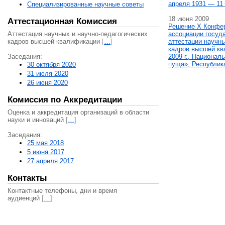
апреля 1931 — 11 
Специализированные научные советы
18 июня 2009
Аттестационная Комиссия
Решение X Конфе
Аттестация научных и научно-педагогических
ассоциации госуд
кадров высшей квалификации
[
…
]
аттестации научны
кадров высшей кв
Заседания:
2009 г., Национал
пуща», Республик
30 октября 2020
31 июля 2020
26 июня 2020
Комиссия по Аккредитации
Оценка и аккредитация организаций в области
науки и инноваций
[
…
]
Заседания:
25 мая 2018
5 июня 2017
27 апреля 2017
Контакты
Контактные телефоны, дни и время
аудиенций
[
…
]