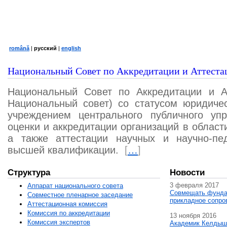
română
|
русский
|
english
Национальный Совет по Аккредитации и Аттеста
Национальный Совет по Аккредитации и А
Национальный совет) со статусом юридичес
учреждением центрального публичного уп
оценки и аккредитации организаций в област
а также аттестации научных и научно-пед
высшей квалификации.
[
…
]
Структура
Новости
3 февраля 2017
Аппарат национального совета
Совмещать фунда
Совместное пленарное заседание
прикладное сопро
Аттестационная комисcия
Комиссия по аккредитации
13 ноября 2016
Комиссия экспертов
Академик Келдыш