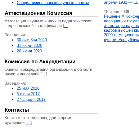
апреля 1931 — 11 
Специализированные научные советы
18 июня 2009
Аттестационная Комиссия
Решение X Конфе
Аттестация научных и научно-педагогических
ассоциации госуд
кадров высшей квалификации
[
…
]
аттестации научны
кадров высшей кв
Заседания:
2009 г., Национал
пуща», Республик
30 октября 2020
31 июля 2020
26 июня 2020
Комиссия по Аккредитации
Оценка и аккредитация организаций в области
науки и инноваций
[
…
]
Заседания:
25 мая 2018
5 июня 2017
27 апреля 2017
Контакты
Контактные телефоны, дни и время
аудиенций
[
…
]